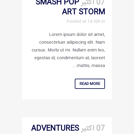
07 اکتبر
SMASH POP
ART STORM
Posted at 14:32h
in
Lorem ipsum dolor sit amet,
consectetuer adipiscing elit. Nam
cursus. Morbi ut mi. Nullam enim leo,
egestas id, condimentum at, laoreet
mattis, massa....
READ MORE
07 اکتبر
ADVENTURES