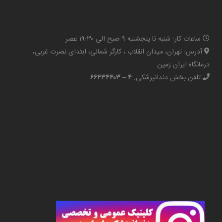
ساعات کار: شنبه تا پنجشنبه ۹ صبح الی ۱۹:۳۰ عصر
آدرس: تهران، میدان انقلاب ، کارگر شمالی، ابتدای نصرت غربی،
درمانگاه ایران زمین
تلفن بخش دندانپزشکی:
۴ – ۶۶۴۳۴۴۰۳