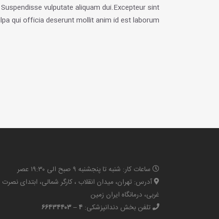
m. Suspendisse vulputate aliquam dui.Excepteur sint
lpa qui officia deserunt mollit anim id est laborum
ساعات کار: شنبه تا پنجشنبه ۹ صبح الی ۱۹:۳۰ عصر
آدرس: تهران، میدان انقلاب ، کارگر شمالی، ابتدای نصرت
غربی، درمانگاه ایران زمین
تلفن بخش دندانپزشکی:
۴ – ۶۶۴۳۴۴۰۳