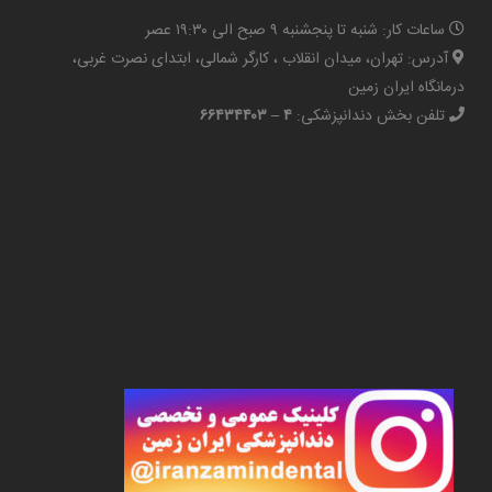
ساعات کار: شنبه تا پنجشنبه ۹ صبح الی ۱۹:۳۰ عصر
آدرس: تهران، میدان انقلاب ، کارگر شمالی، ابتدای نصرت غربی،
درمانگاه ایران زمین
تلفن بخش دندانپزشکی:
۴ – ۶۶۴۳۴۴۰۳