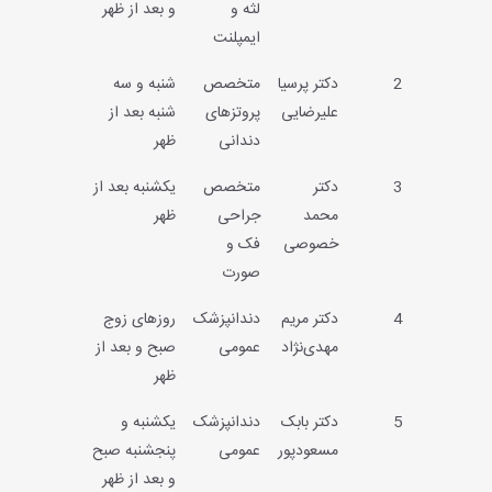
لثه و
و بعد از ظهر
ایمپلنت
2
دکتر پرسیا
متخصص
شنبه و سه
علیرضایی
پروتزهای
شنبه بعد از
دندانی
ظهر
3
دکتر
متخصص
یکشنبه بعد از
محمد
جراحی
ظهر
خصوصی
فک و
صورت
4
دکتر مريم
دندانپزشک
روزهای زوج
مهدی‌نژاد
عمومی
صبح و بعد از
ظهر
5
دکتر بابک
دندانپزشک
یکشنبه و
مسعودپور
عمومی
پنجشنبه صبح
و بعد از ظهر