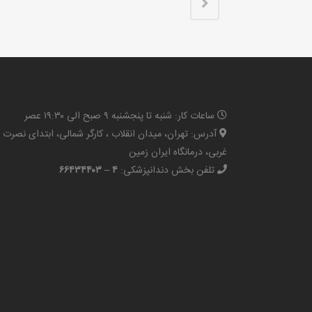
ساعات کار: شنبه تا پنجشنبه ۹ صبح الی ۱۹:۳۰ عصر
آدرس: تهران، میدان انقلاب ، کارگر شمالی، ابتدای نصرت
غربی، درمانگاه ایران زمین
تلفن بخش دندانپزشکی:
۴ – ۶۶۴۳۴۴۰۳