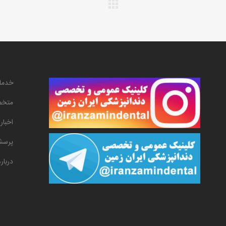
خدما
متخص
اخبار
پرسش
دربار