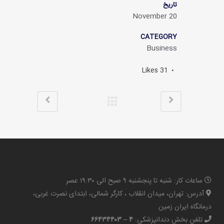
تاریخ
20 November
CATEGORY
Business
Likes
31
ساعات کار: شنبه تا پنجشنبه ۹ صبح الی ۱۹:۳۰ عصر
آدرس: تهران، میدان انقلاب ، کارگر شمالی، ابتدای نصرت غربی،
درمانگاه ایران زمین
تلفن بخش دندانپزشکی:
۴ – ۶۶۴۳۴۴۰۳