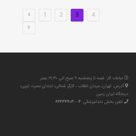
1
2
3
4
ساعات کار: شنبه تا پنجشنبه ۹ صبح الی ۱۹:۳۰ عصر
آدرس: تهران، میدان انقلاب ، کارگر شمالی، ابتدای نصرت غربی،
درمانگاه ایران زمین
تلفن بخش دندانپزشکی:
۴ – ۶۶۴۳۴۴۰۳