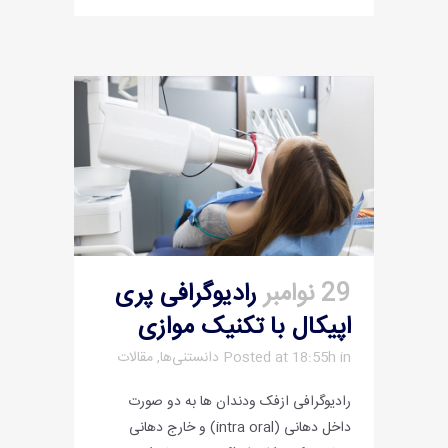
29 نوامبر
رادیوگرافی پری
اپیکال با تکنیک موازی
in
Posted at 18:55h
دانستنی‌ها
,
مقالات
رادیوگرافی ازفک ودندان ها به دو صورت
داخل دهانی (intra oral) و خارج دهانی