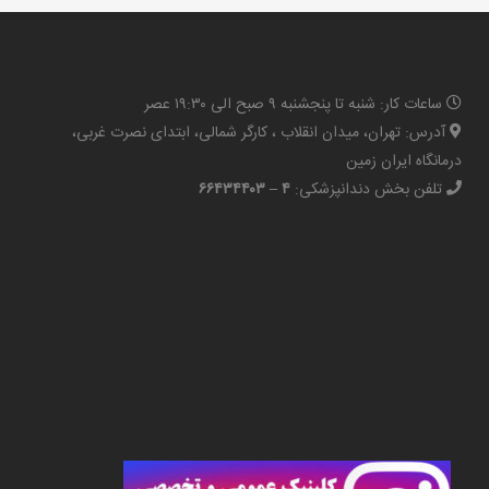
ساعات کار: شنبه تا پنجشنبه ۹ صبح الی ۱۹:۳۰ عصر
آدرس: تهران، میدان انقلاب ، کارگر شمالی، ابتدای نصرت غربی،
درمانگاه ایران زمین
تلفن بخش دندانپزشکی:
۴ – ۶۶۴۳۴۴۰۳