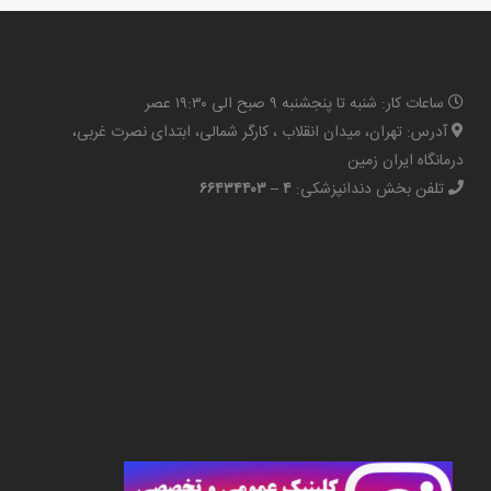
ساعات کار: شنبه تا پنجشنبه ۹ صبح الی ۱۹:۳۰ عصر
آدرس: تهران، میدان انقلاب ، کارگر شمالی، ابتدای نصرت غربی،
درمانگاه ایران زمین
تلفن بخش دندانپزشکی:
۴ – ۶۶۴۳۴۴۰۳