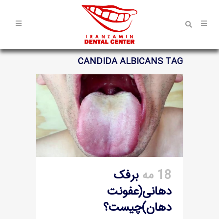
CANDIDA ALBICANS TAG
18 مه
برفک
دهانی(عفونت
دهان)چیست؟