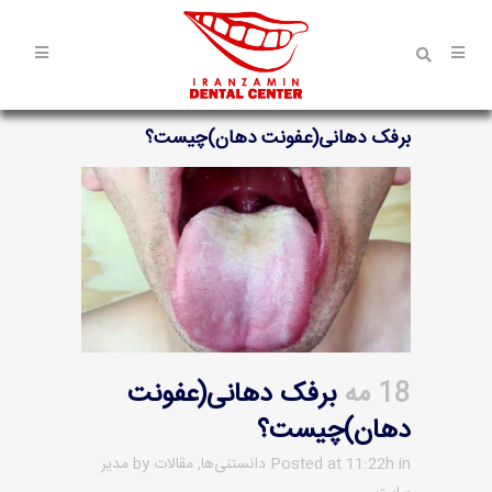
برفک دهانی(عفونت دهان)چیست؟
18 مه
برفک دهانی(عفونت
دهان)چیست؟
in
Posted at 11:22h
دانستنی‌ها
,
مقالات
by
مدیر