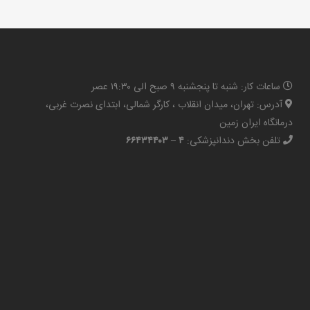
ساعات کار: شنبه تا پنجشنبه ۹ صبح الی ۱۹:۳۰ عصر
آدرس: تهران، میدان انقلاب ، کارگر شمالی، ابتدای نصرت غربی،
درمانگاه ایران زمین
تلفن بخش دندانپزشکی:
۴ – ۶۶۴۳۴۴۰۳