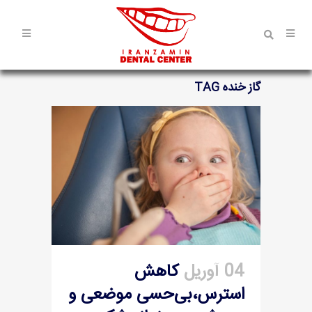
گاز خنده TAG
04 آوریل
کاهش
استرس،بی‌حسی موضعی و