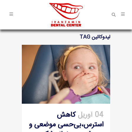
لیدوکائین TAG
04 آوریل
کاهش
استرس،بی‌حسی موضعی و