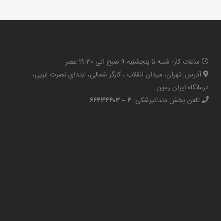
ساعات کار: شنبه تا پنجشنبه ۹ صبح الی ۱۹:۳۰ عصر
آدرس: تهران، میدان انقلاب ، کارگر شمالی، ابتدای نصرت غربی،
درمانگاه ایران زمین
تلفن بخش دندانپزشکی:
۴ – ۶۶۴۳۴۴۰۳