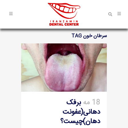
سرطان خون TAG
18 مه
برفک
دهانی(عفونت
دهان)چیست؟