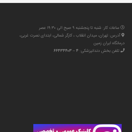
ساعات کار: شنبه تا پنجشنبه ۹ صبح الی ۱۹:۳۰ عصر
آدرس: تهران، میدان انقلاب ، کارگر شمالی، ابتدای نصرت غربی،
درمانگاه ایران زمین
تلفن بخش دندانپزشکی:
۴ – ۶۶۴۳۴۴۰۳