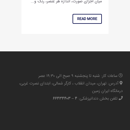
میان اجزای صورت، اندازه هر عنصر، رنگ و...
READ MORE
ساعات کار: شنبه تا پنجشنبه ۹ صبح الی ۱۹:۳۰ عصر
آدرس: تهران، میدان انقلاب ، کارگر شمالی، ابتدای نصرت غربی،
درمانگاه ایران زمین
تلفن بخش دندانپزشکی:
۴ – ۶۶۴۳۴۴۰۳