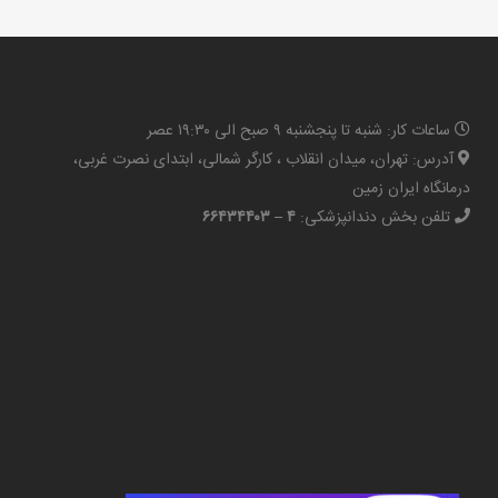
ساعات کار: شنبه تا پنجشنبه ۹ صبح الی ۱۹:۳۰ عصر
آدرس: تهران، میدان انقلاب ، کارگر شمالی، ابتدای نصرت غربی،
درمانگاه ایران زمین
تلفن بخش دندانپزشکی:
۴ – ۶۶۴۳۴۴۰۳