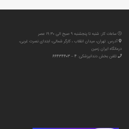
ساعات کار: شنبه تا پنجشنبه ۹ صبح الی ۱۹:۳۰ عصر
آدرس: تهران، میدان انقلاب ، کارگر شمالی، ابتدای نصرت غربی،
درمانگاه ایران زمین
تلفن بخش دندانپزشکی:
۴ – ۶۶۴۳۴۴۰۳