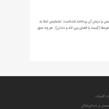
خیص و درمان آن پرداخته شده‌است. تشخیص ابتلا به
 حفره‌ها (کیسه یا فضای بین لثه و دندان). هر چه عمق
ت کلینیک
صان و دندانپزشکان