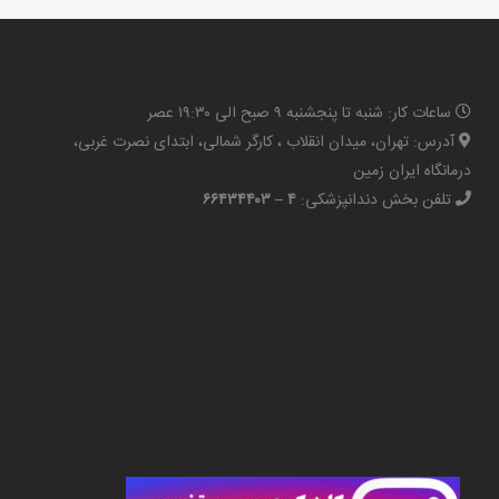
ساعات کار: شنبه تا پنجشنبه ۹ صبح الی ۱۹:۳۰ عصر
آدرس: تهران، میدان انقلاب ، کارگر شمالی، ابتدای نصرت غربی،
درمانگاه ایران زمین
تلفن بخش دندانپزشکی:
۴ – ۶۶۴۳۴۴۰۳