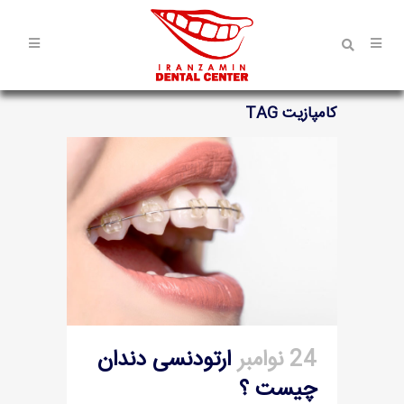
کامپازیت TAG
24 نوامبر
ارتودنسی دندان
چیست ؟