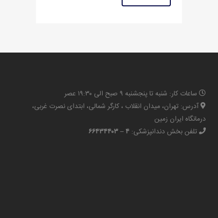
ساعات کار: شنبه تا پنجشنبه ۹ صبح الی ۱۹:۳۰ عصر
آدرس: تهران، میدان انقلاب ، کارگر شمالی، ابتدای نصرت غربی،
درمانگاه ایران زمین
تلفن بخش دندانپزشکی:
۴ – ۶۶۴۳۴۴۰۳