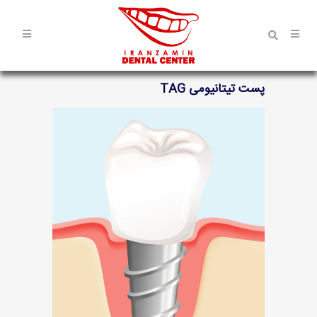
پست تیتانیومی TAG