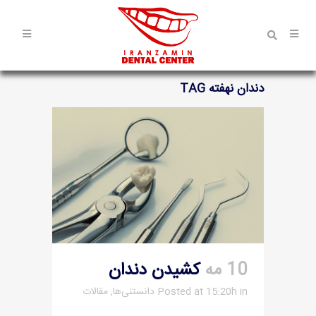
دندان نهفته TAG
10 مه
کشیدن دندان
in
Posted at 15:20h
دانستنی‌ها
,
مقالات