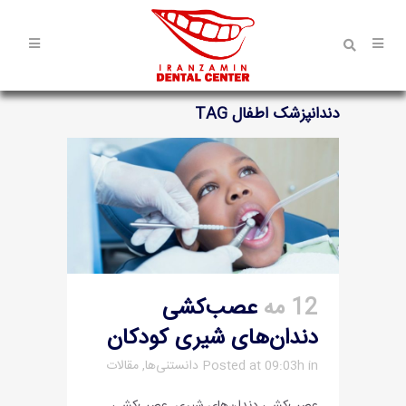
دندانپزشک اطفال TAG
12 مه
عصب‌کشی
دندان‌های شیری کودکان
in
Posted at 09:03h
دانستنی‌ها
,
مقالات