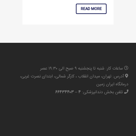
READ MORE
ساعات کار: شنبه تا پنجشنبه ۹ صبح الی ۱۹:۳۰ عصر
آدرس: تهران، میدان انقلاب ، کارگر شمالی، ابتدای نصرت غربی،
درمانگاه ایران زمین
تلفن بخش دندانپزشکی:
۴ – ۶۶۴۳۴۴۰۳