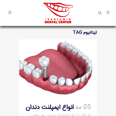
تیتانیوم TAG
05 مه
انواع ایمپلنت دندان
in
Posted at 11:30h
دانستنی‌ها
,
مقالات