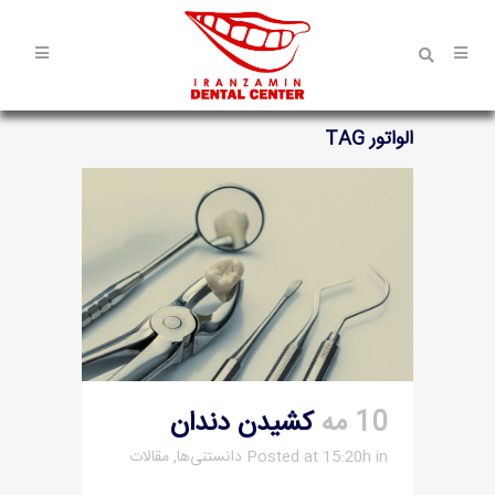
الواتور TAG
10 مه
کشیدن دندان
in
Posted at 15:20h
دانستنی‌ها
,
مقالات