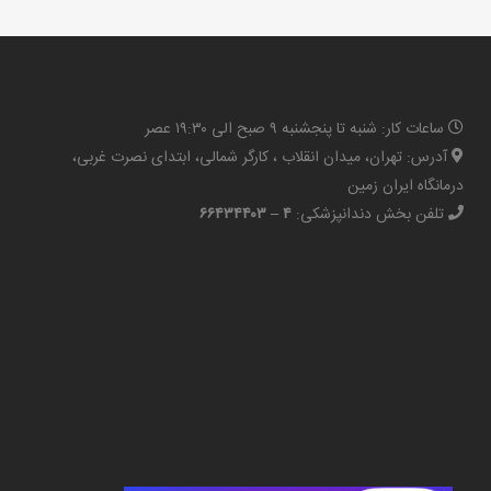
ساعات کار: شنبه تا پنجشنبه ۹ صبح الی ۱۹:۳۰ عصر
آدرس: تهران، میدان انقلاب ، کارگر شمالی، ابتدای نصرت غربی،
درمانگاه ایران زمین
تلفن بخش دندانپزشکی:
۴ – ۶۶۴۳۴۴۰۳