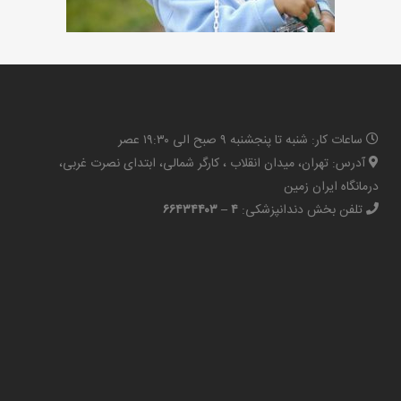
ساعات کار: شنبه تا پنجشنبه ۹ صبح الی ۱۹:۳۰ عصر
آدرس: تهران، میدان انقلاب ، کارگر شمالی، ابتدای نصرت غربی،
درمانگاه ایران زمین
تلفن بخش دندانپزشکی:
۴ – ۶۶۴۳۴۴۰۳