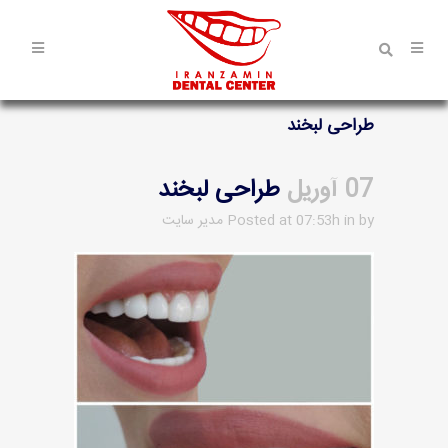
طراحی لبخند
07 آوریل
طراحی لبخند
by
in
Posted at 07:53h
مدیر سایت