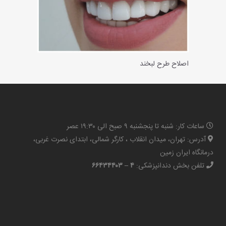
اصلاح طرح لبخند
ساعات کار: شنبه تا پنجشنبه ۹ صبح الی ۱۹:۳۰ عصر
آدرس: تهران، میدان انقلاب ، کارگر شمالی، ابتدای نصرت غربی،
درمانگاه ایران زمین
تلفن بخش دندانپزشکی:
۴ – ۶۶۴۳۴۴۰۳