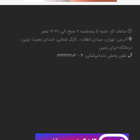
ساعات کار: شنبه تا پنجشنبه ۹ صبح الی ۱۹:۳۰ عصر
آدرس: تهران، میدان انقلاب ، کارگر شمالی، ابتدای نصرت غربی،
درمانگاه ایران زمین
تلفن بخش دندانپزشکی:
۴ – ۶۶۴۳۴۴۰۳