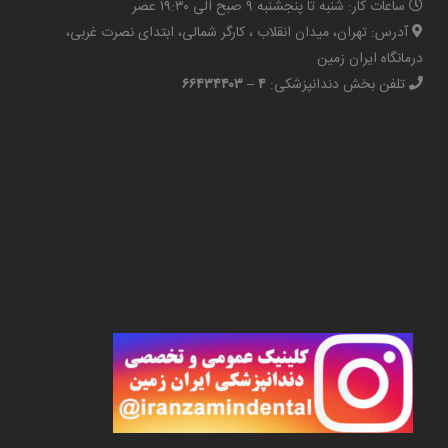
ساعات کار: شنبه تا پنجشنبه ۹ صبح الی ۱۹:۳۰ عصر
آدرس: تهران، میدان انقلاب ، کارگر شمالی، ابتدای نصرت غربی،
درمانگاه ایران زمین
تلفن بخش دندانپزشکی:
۴ – ۶۶۴۳۴۴۰۳