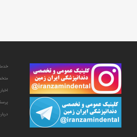
خدما
متخص
اخبار
پرسش
دربار