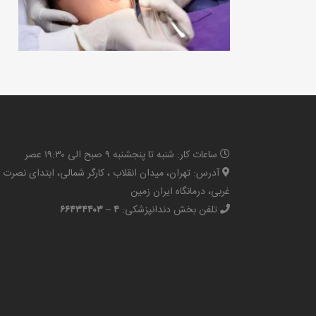
ساعات کار: شنبه تا پنجشنبه ۹ صبح الی ۱۹:۳۰ عصر
آدرس: تهران، میدان انقلاب ، کارگر شمالی، ابتدای نصرت
غربی، درمانگاه ایران زمین
تلفن بخش دندانپزشکی:
۴ – ۶۶۴۳۴۴۰۳