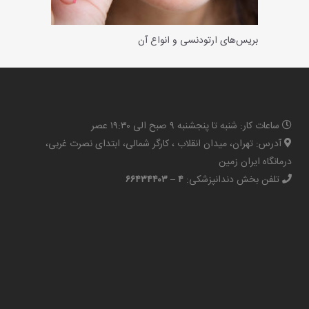
بریس‌های ارتودنسی و انواع آن
ساعات کار: شنبه تا پنجشنبه ۹ صبح الی ۱۹:۳۰ عصر
آدرس: تهران، میدان انقلاب ، کارگر شمالی، ابتدای نصرت غربی،
درمانگاه ایران زمین
تلفن بخش دندانپزشکی:
۴ – ۶۶۴۳۴۴۰۳