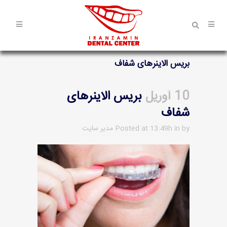
بریس الاینرهای شفاف
10 آوریل
بریس الاینرهای
شفاف
by
in
Posted at 13:49h
مدیر سایت