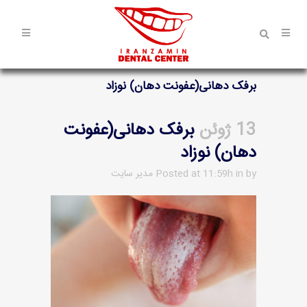
برفک دهانی(عفونت دهان) نوزاد
13 ژوئن
برفک دهانی(عفونت
دهان) نوزاد
by
in
Posted at 11:59h
مدیر سایت