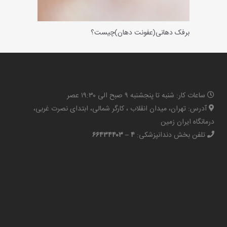
برفک دهانی(عفونت دهان)چیست؟
ساعات کار: شنبه تا پنجشنبه ۹ صبح الی ۱۹:۳۰ عصر
آدرس: تهران، میدان انقلاب ، کارگر شمالی، ابتدای نصرت غربی،
درمانگاه ایران زمین
تلفن بخش دندانپزشکی:
۴ – ۶۶۴۳۴۴۰۳