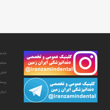
خدما
متخص
اخبار
پرسش
دربار