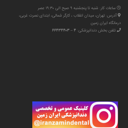
ساعات کار: شنبه تا پنجشنبه ۹ صبح الی ۱۹:۳۰ عصر
آدرس: تهران، میدان انقلاب ، کارگر شمالی، ابتدای نصرت غربی،
درمانگاه ایران زمین
تلفن بخش دندانپزشکی:
۴ – ۶۶۴۳۴۴۰۳