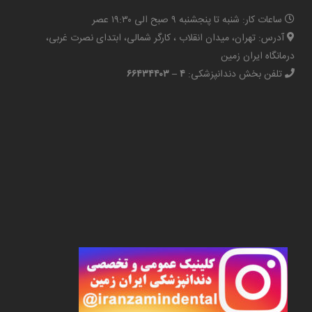
ساعات کار: شنبه تا پنجشنبه ۹ صبح الی ۱۹:۳۰ عصر
آدرس: تهران، میدان انقلاب ، کارگر شمالی، ابتدای نصرت غربی،
درمانگاه ایران زمین
تلفن بخش دندانپزشکی:
۴ – ۶۶۴۳۴۴۰۳