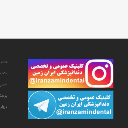
خدما
متخص
اخبار
پرسش
دربار