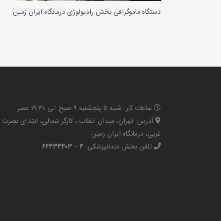
دستگاه ماموگرافی بخش رادیولوژی درمانگاه ایران زمین
ساعات کار: شنبه تا پنجشنبه ۹ صبح الی ۱۹:۳۰ عصر
آدرس: تهران، میدان انقلاب ، کارگر شمالی، ابتدای نصرت
غربی، درمانگاه ایران زمین
تلفن بخش دندانپزشکی:
۴ – ۶۶۴۳۴۴۰۳