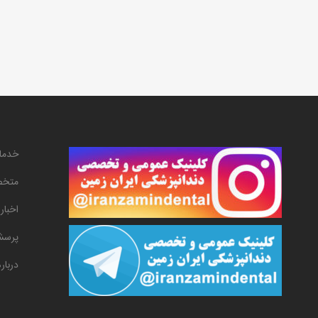
خدما
متخص
اخبار
پرسش
دربار