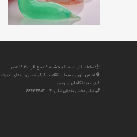
ساعات کار: شنبه تا پنجشنبه ۹ صبح الی ۱۹:۳۰ عصر
آدرس: تهران، میدان انقلاب ، کارگر شمالی، ابتدای نصرت
غربی، درمانگاه ایران زمین
تلفن بخش دندانپزشکی:
۴ – ۶۶۴۳۴۴۰۳