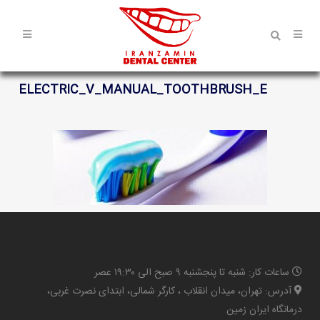
ELECTRIC_V_MANUAL_TOOTHBRUSH_E
ساعات کار: شنبه تا پنجشنبه ۹ صبح الی ۱۹:۳۰ عصر
آدرس: تهران، میدان انقلاب ، کارگر شمالی، ابتدای نصرت غربی،
درمانگاه ایران زمین