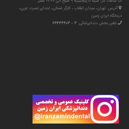
ساعات کار: شنبه تا پنجشنبه ۹ صبح الی ۱۹:۳۰ عصر
آدرس: تهران، میدان انقلاب ، کارگر شمالی، ابتدای نصرت غربی،
درمانگاه ایران زمین
تلفن بخش دندانپزشکی:
۴ – ۶۶۴۳۴۴۰۳