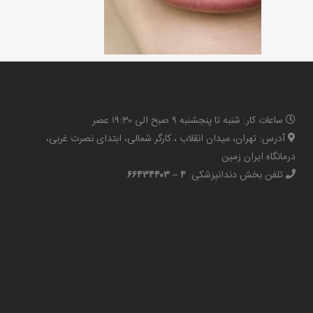
ساعات کار: شنبه تا پنجشنبه ۹ صبح الی ۱۹:۳۰ عصر
آدرس: تهران، میدان انقلاب ، کارگر شمالی، ابتدای نصرت غربی،
درمانگاه ایران زمین
تلفن بخش دندانپزشکی:
۴ – ۶۶۴۳۴۴۰۳