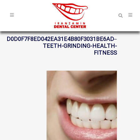
D0D0F7F8ED042EA31E4B80F3031BE6AD–
TEETH-GRINDING-HEALTH-
FITNESS