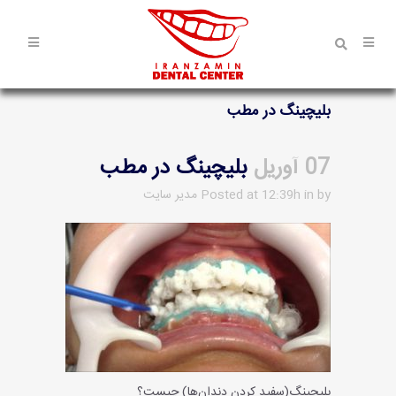
بلیچینگ در مطب
07 آوریل
بلیچینگ در مطب
by
in
Posted at 12:39h
مدیر سایت
بلیچینگ(سفید کردن دندان‌ها) چیست؟