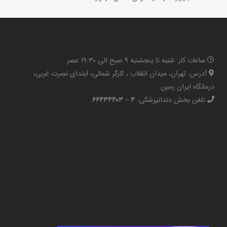
ساعات کار: شنبه تا پنجشنبه ۹ صبح الی ۱۹:۳۰ عصر
آدرس: تهران، میدان انقلاب ، کارگر شمالی، ابتدای نصرت غربی،
درمانگاه ایران زمین
تلفن بخش دندانپزشکی:
۴ – ۶۶۴۳۴۴۰۳