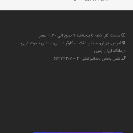
ساعات کار: شنبه تا پنجشنبه ۹ صبح الی ۱۹:۳۰ عصر
آدرس: تهران، میدان انقلاب ، کارگر شمالی، ابتدای نصرت غربی،
درمانگاه ایران زمین
تلفن بخش دندانپزشکی:
۴ – ۶۶۴۳۴۴۰۳