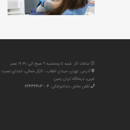
ساعات کار: شنبه تا پنجشنبه ۹ صبح الی ۱۹:۳۰ عصر
آدرس: تهران، میدان انقلاب ، کارگر شمالی، ابتدای نصرت
غربی، درمانگاه ایران زمین
تلفن بخش دندانپزشکی:
۴ – ۶۶۴۳۴۴۰۳