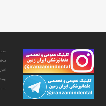
خدما
متخص
اخبار
پرسش
دربار