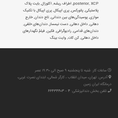
XCP
,
posterior
,
اطراف ریشه
,
اکلوزال
,
بایت پلاک
پلاستیکی
,
پانورکس
,
پری اپیکال
,
پری اپیکال با تکنیک
موازی
,
پوسیدگی‌های بین دندانی
,
تاج دندان‌
,
خارج
دهانی
,
داخل دهانی
,
دست نیمساز
,
دندان‌های خلفی
,
دندان‌های قدامی
,
رادیوگرافی
,
فکین
,
فیلمْ نگهدارهای
داخل دهانی
,
کن کات
,
وایت بینگ
ساعات کار: شنبه تا پنجشنبه ۹ صبح الی ۱۹:۳۰ عصر
آدرس: تهران، میدان انقلاب ، کارگر شمالی، ابتدای نصرت غربی،
درمانگاه ایران زمین
تلفن بخش دندانپزشکی:
۴ – ۶۶۴۳۴۴۰۳